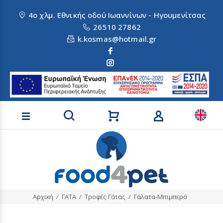
4ο χλμ. Εθνικής οδού Ιωαννίνων - Ηγουμενίτσας
26510 27862
k.kosmas@hotmail.gr
Αναζήτηση προϊόντων
Αρχική
ΓΑΤΑ
Τροφές Γάτας
Γάλατα-Μπιμπερό