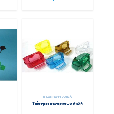
Κλουβοτεχνική
Ταΐστρες καναρινιών Απλή