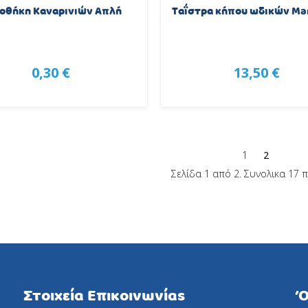
οθήκη Καναρινιών Απλή
Ταΐστρα κήπου ωδικών Μa
0,30 €
13,50 €
1
2
Σελίδα 1 από 2. Συνολικα 17 
Στοιχεία Επικοινωνίας
Ό