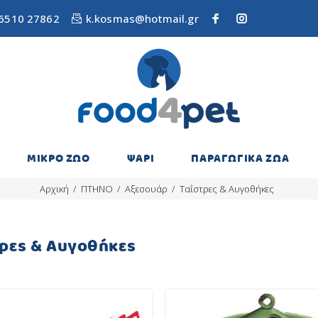
6510 27862
k.kosmas@hotmail.gr
ΜΙΚΡΟ ΖΩΟ
ΨΑΡΙ
ΠΑΡΑΓΩΓΙΚΑ ΖΩΑ
Αρχική
ΠΤΗΝΟ
Αξεσουάρ
Ταΐστρες & Αυγοθήκες
ρες & Αυγοθήκες