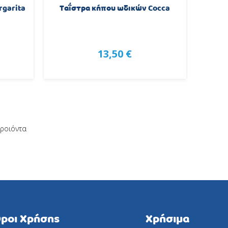
rgarita
Ταΐστρα κήπου ωδικών Cocca
13,50 €
προιόντα
ροι Χρήσης
Χρήσιμα