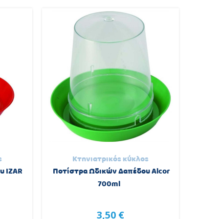
ς
Κτηνιατρικός κύκλος
υ IZAR
Ποτίστρα Ωδικών Δαπέδου Alcor
700ml
3,50 €