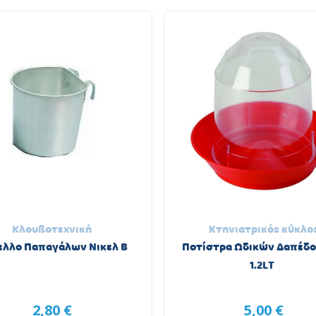
Κλουβοτεχνική
Κτηνιατρικός κύκλο
ελλο Παπαγάλων Νικελ Β
Ποτίστρα Ωδικών Δαπέδο
1.2LT
2,80 €
5,00 €