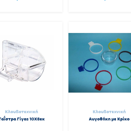
Κλουβοτεχνική
Κλουβοτεχνική
Ταΐστρα Γίγας 10Χ8εκ
Αυγοθήκη με Κρίκο