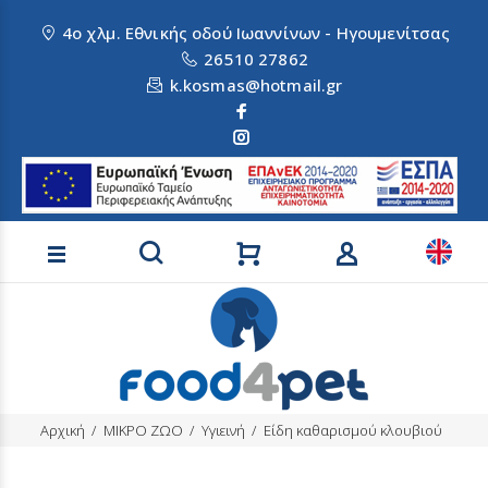
4ο χλμ. Εθνικής οδού Ιωαννίνων - Ηγουμενίτσας
26510 27862
k.kosmas@hotmail.gr
Αναζήτηση προϊόντων
Αρχική
ΜΙΚΡΟ ΖΩΟ
Υγιεινή
Είδη καθαρισμού κλουβιού