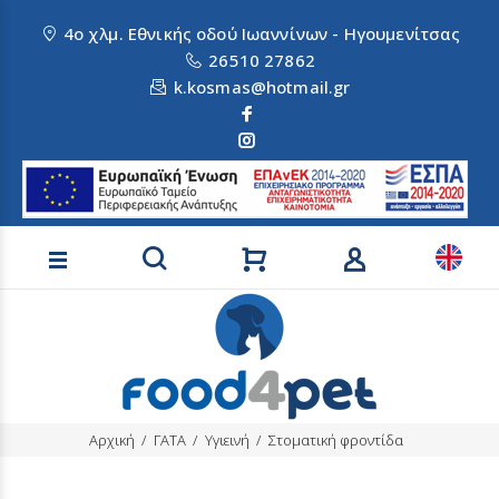
4ο χλμ. Εθνικής οδού Ιωαννίνων - Ηγουμενίτσας
26510 27862
k.kosmas@hotmail.gr
Αναζήτηση προϊόντων
Αρχική
ΓΑΤΑ
Υγιεινή
Στοματική φροντίδα