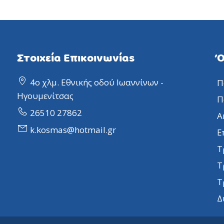
Στοιχεία Επικοινωνίας
Ό
4ο χλμ. Εθνικής οδού Ιωαννίνων -
Π
Ηγουμενίτσας
Π
26510 27862
Α
k.kosmas@hotmail.gr
Ε
Τ
Τ
Τ
Δ