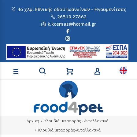
4ο χλμ. Εθνικής οδού Ιωαννίνων - Ηγουμενίτσας
26510 27862
k.kosmas@hotmail.gr
Αναζήτηση προϊόντων
Αρχικη
Κλουβιά μεταφοράς - Ανταλλακτικά
Κλουβιά μεταφοράς-Ανταλλακτικά