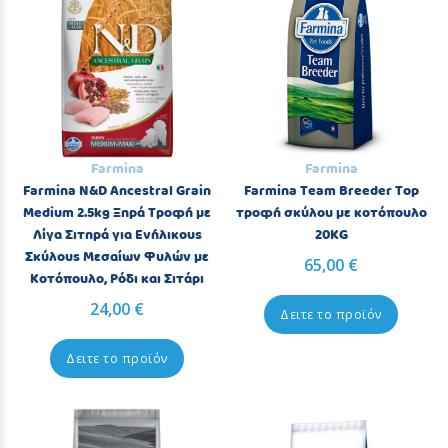
Farmina
Farmina
Farmina N&D Ancestral Grain
Farmina Team Breeder Top
Medium 2.5kg Ξηρά Τροφή με
τροφή σκύλου με κοτόπουλο
Λίγα Σιτηρά για Ενήλικους
20KG
Σκύλους Μεσαίων Φυλών με
65,00 €
Κοτόπουλο, Ρόδι και Σιτάρι
24,00 €
Δειτε το προϊόν
Δειτε το προϊόν