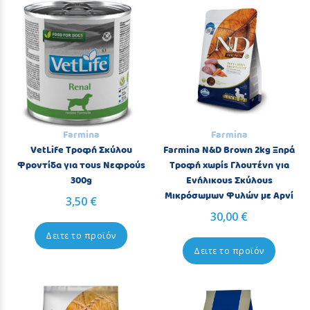
Farmina
Farmina
VetLife Τροφή Σκύλου
Farmina N&D Brown 2kg Ξηρά
Φροντίδα για τους Νεφρούς
Τροφή χωρίς Γλουτένη για
300g
Ενήλικους Σκύλους
Μικρόσωμων Φυλών με Αρνί
3,50 €
30,00 €
Δειτε το προϊόν
Δειτε το προϊόν