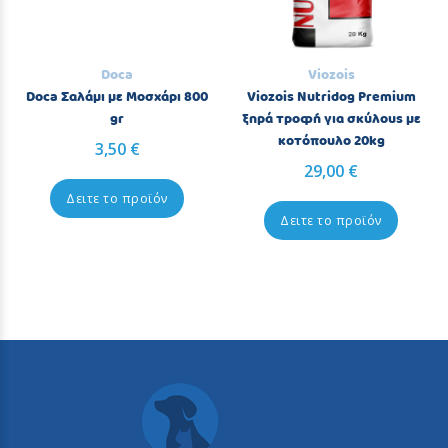
Doca
Viozois
Doca Σαλάμι με Μοσχάρι 800
Viozois Nutridog Premium
gr
ξηρά τροφή για σκύλους με
κοτόπουλο 20kg
3,50 €
29,00 €
Δειτε το προϊόν
Δειτε το προϊόν