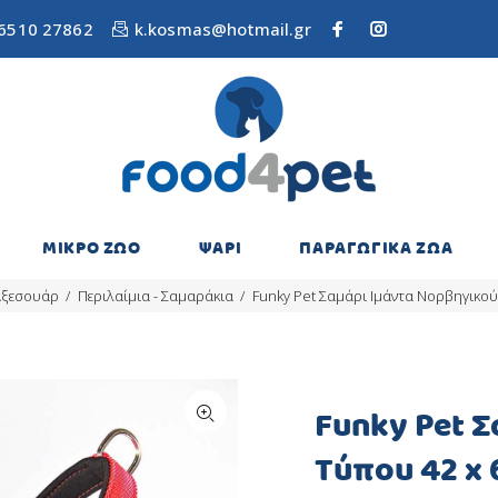
6510 27862
k.kosmas@hotmail.gr
ΜΙΚΡΟ ΖΩΟ
ΨΑΡΙ
ΠΑΡΑΓΩΓΙΚΑ ΖΩΑ
ξεσουάρ
Περιλαίμια - Σαμαράκια
Funky Pet Σαμάρι Ιμάντα Νορβηγικού
Funky Pet 
Τύπου 42 x 