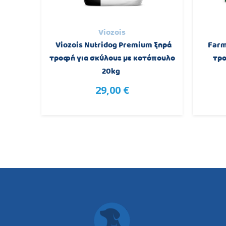
Viozois
p τροφή
Viozois Nutridog Premium ξηρά
Farm
0KG
τροφή για σκύλους με κοτόπουλο
τρο
20kg
29,00 €