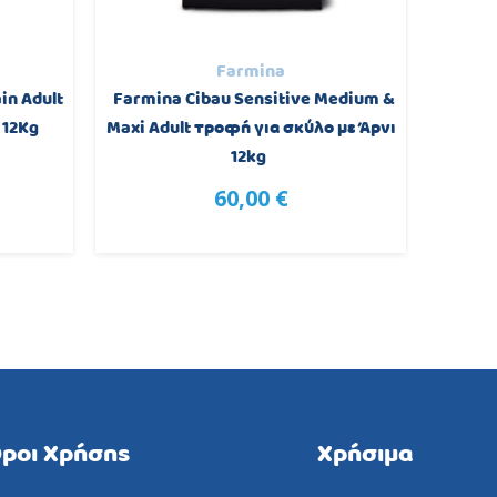
Farmina
in Adult
Farmina Cibau Sensitive Medium &
Farmin
 12Kg
Maxi Adult τροφή για σκύλο με Άρνι
Κουτ
12kg
60,00 €
ροι Χρήσης
Χρήσιμα