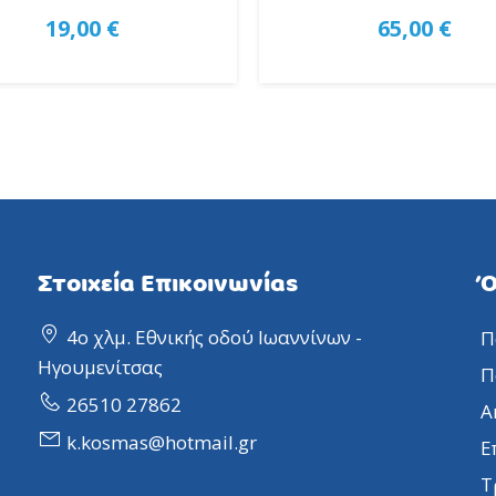
19,00 €
65,00 €
Στοιχεία Επικοινωνίας
Ό
4ο χλμ. Εθνικής οδού Ιωαννίνων -
Π
Ηγουμενίτσας
Π
26510 27862
Α
k.kosmas@hotmail.gr
Ε
Τ