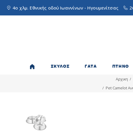
4ο χλμ. Εθνικής οδού Ιωαννίνων - Ηγουμενίτσας
2
ΣΚΥΛΟΣ
ΓΑΤΑ
ΠΤΗΝΟ
Αρχικη
Pet Camelot Αν