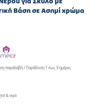
Νερού για Σκύλο με
τική Βάση σε Ασημί χρώμα
ση παραλαβή / Παράδoση 1 έως 3 ημέρες
ητό & νερό