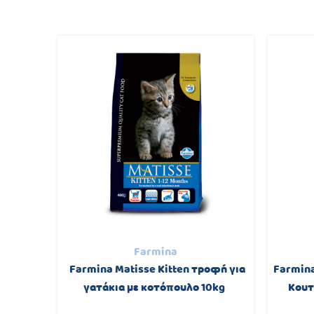
Farmina
edium
Farmina Matisse Kitten τροφή για
Farmina
2Kg
γατάκια με κοτόπουλο 10kg
Κουτ