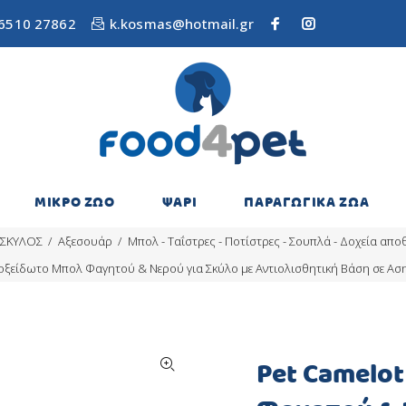
6510 27862
k.kosmas@hotmail.gr
ΜΙΚΡΟ ΖΩΟ
ΨΑΡΙ
ΠΑΡΑΓΩΓΙΚΑ ΖΩΑ
ΣΚΥΛΟΣ
Αξεσουάρ
Μπολ - Ταΐστρες - Ποτίστρες - Σουπλά - Δοχεία απ
οξείδωτο Μπολ Φαγητού & Νερού για Σκύλο με Αντιολισθητική Βάση σε Ασ
Pet Camelo