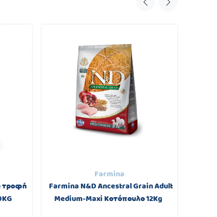
Farmina
p τροφή
Farmina N&D Ancestral Grain Adult
Vioz
0KG
Medium-Maxi Κοτόπουλο 12Kg
τροφή