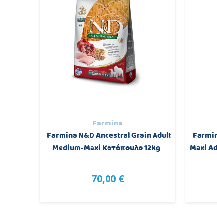
Farmina
ύλου με
Farmina N&D Ancestral Grain Adult
Farmin
2kg
Medium-Maxi Κοτόπουλο 12Kg
Maxi Ad
70,00 €