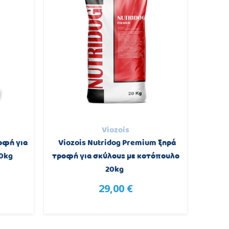
Viozois
οφή για
Viozois Nutridog Premium ξηρά
Farmin
10kg
τροφή για σκύλους με κοτόπουλο
Κουτ
20kg
29,00 €