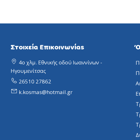
Στοιχεία Επικοινωνίας
Ό
4ο χλμ. Εθνικής οδού Ιωαννίνων -
Π
Ηγουμενίτσας
Π
26510 27862
Α
k.kosmas@hotmail.gr
Ε
Τ
Τ
Τ
Δ