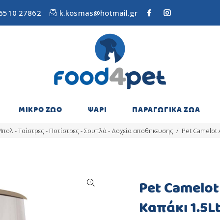
6510 27862
k.kosmas@hotmail.gr
ΜΙΚΡΟ ΖΩΟ
ΨΑΡΙ
ΠΑΡΑΓΩΓΙΚΑ ΖΩΑ
πολ - Ταΐστρες - Ποτίστρες - Σουπλά - Δοχεία αποθήκευσης
Pet Camelot 
Pet Camelo
Καπάκι 1.5L