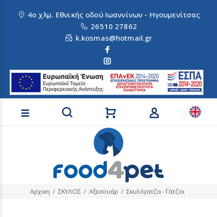
4ο χλμ. Εθνικής οδού Ιωαννίνων - Ηγουμενίτσας
26510 27862
k.kosmas@hotmail.gr
Αναζήτηση προϊόντων
Αρχικη
ΣΚΥΛΟΣ
Αξεσουάρ
Σκυλόγατζα - Γάτζοι