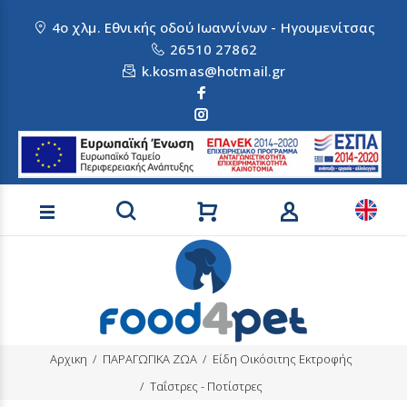
4ο χλμ. Εθνικής οδού Ιωαννίνων - Ηγουμενίτσας
26510 27862
k.kosmas@hotmail.gr
Αναζήτηση προϊόντων
Αρχικη
ΠΑΡΑΓΩΓΙΚΑ ΖΩΑ
Είδη Οικόσιτης Εκτροφής
Ταΐστρες - Ποτίστρες