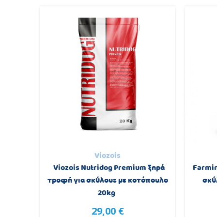
Viozois
οφή για
Viozois Nutridog Premium ξηρά
Farmi
0kg
τροφή για σκύλους με κοτόπουλο
σκύ
20kg
29,00 €