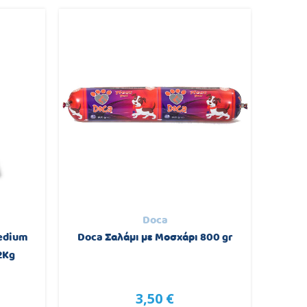
Doca
edium
Doca Σαλάμι με Μοσχάρι 800 gr
Profi
2Kg
Κο
3,50 €