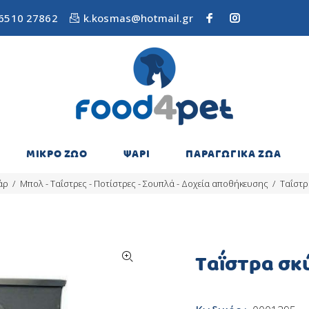
6510 27862
k.kosmas@hotmail.gr
ΜΙΚΡΟ ΖΩΟ
ΨΑΡΙ
ΠΑΡΑΓΩΓΙΚΑ ΖΩΑ
άρ
Μπολ - Ταΐστρες - Ποτίστρες - Σουπλά - Δοχεία αποθήκευσης
Ταΐστρ
Ταΐστρα σκ