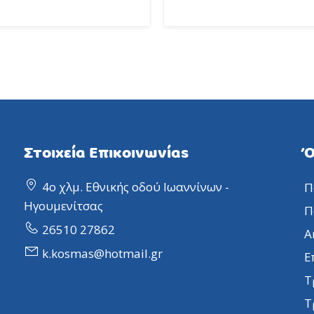
Στοιχεία Επικοινωνίας
Ό
4ο χλμ. Εθνικής οδού Ιωαννίνων -
Π
Ηγουμενίτσας
Π
26510 27862
Α
k.kosmas@hotmail.gr
Ε
Τ
Τ