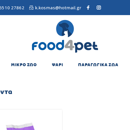
6510 27862
k.kosmas@hotmail.gr
ΜΙΚΡΟ ΖΩΟ
ΨΑΡΙ
ΠΑΡΑΓΩΓΙΚΑ ΖΩΑ
όντα