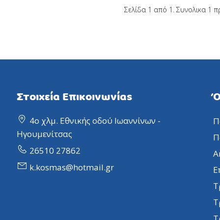
Σελίδα 1 από 1. Συνολικα 1 π
Στοιχεία Επικοινωνίας
Ό
4ο χλμ. Εθνικής οδού Ιωαννίνων -
Π
Ηγουμενίτσας
Π
26510 27862
Α
k.kosmas@hotmail.gr
Ε
Τ
Τ
Τ