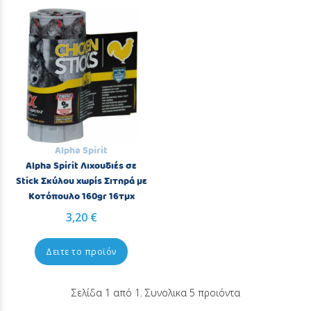
Alpha Spirit
Alpha Spirit Λιχουδιές σε
Stick Σκύλου χωρίς Σιτηρά με
Κοτόπουλο 160gr 16τμχ
3,20 €
Δειτε το προϊόν
Σελίδα 1 από 1. Συνολικα 5 προιόντα