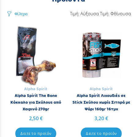
Τιμή: Αύξουσα
Τιμή: Φθίνουσα
Φίλτρα
Alpha Spirit
Alpha Spirit
Alpha Spirit The Bone
Alpha Spirit Λιχουδιές σε
Κόκκαλο για Σκύλους από
Stick Σκύλου χωρίς Σιτηρά με
Χοιρινό 270gr
Ψάρι 160gr 16τμχ
2,50 €
3,20 €
Δειτε το προϊόν
Δειτε το προϊόν