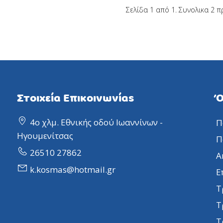
Σελίδα 1 από 1. Συνολικα 2 π
Στοιχεία Επικοινωνίας
Ό
4ο χλμ. Εθνικής οδού Ιωαννίνων -
Π
Ηγουμενίτσας
Π
26510 27862
Α
k.kosmas@hotmail.gr
Ε
Τ
Τ
Τ