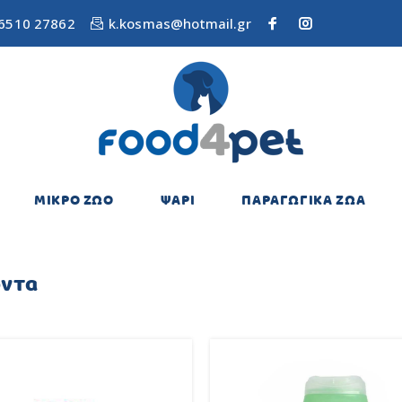
6510 27862
k.kosmas@hotmail.gr
ΜΙΚΡΟ ΖΩΟ
ΨΑΡΙ
ΠΑΡΑΓΩΓΙΚΑ ΖΩΑ
όντα