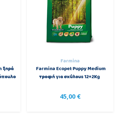
Farmina
m ξηρά
Farmina Ecopet Puppy Medium
Profi
τόπουλο
τροφή για σκύλους 12+2Kg
Κο
45,00 €