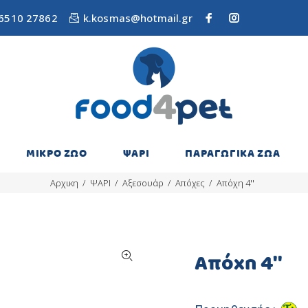
6510 27862
k.kosmas@hotmail.gr
ΜΙΚΡΟ ΖΩΟ
ΨΑΡΙ
ΠΑΡΑΓΩΓΙΚΑ ΖΩΑ
Αρχικη
ΨΑΡΙ
Αξεσουάρ
Απόχες
Απόχη 4''
Απόχη 4''