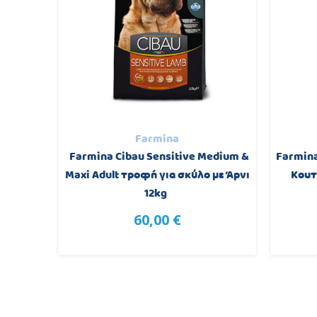
Farmina
n Adult
Farmina Cibau Sensitive Medium &
Farmina
12Kg
Maxi Adult τροφή για σκύλο με Άρνι
Κουτ
12kg
60,00 €