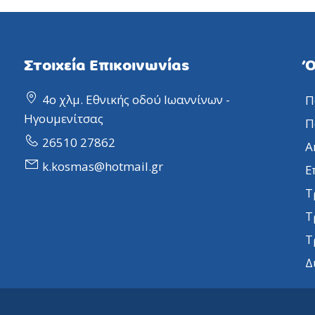
Στοιχεία Επικοινωνίας
Ό
4ο χλμ. Εθνικής οδού Ιωαννίνων -
Π
Ηγουμενίτσας
Π
26510 27862
Α
k.kosmas@hotmail.gr
Ε
Τ
Τ
Τ
Δ