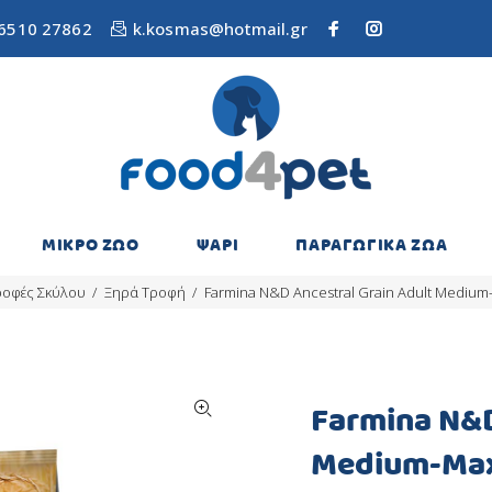
6510 27862
k.kosmas@hotmail.gr
ΜΙΚΡΟ ΖΩΟ
ΨΑΡΙ
ΠΑΡΑΓΩΓΙΚΑ ΖΩΑ
ροφές Σκύλου
Ξηρά Τροφή
Farmina N&D Ancestral Grain Adult Medium
Farmina N&D
Medium-Max