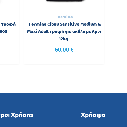
Farmina
p τροφή
Farmina Cibau Sensitive Medium &
Profi
0KG
Maxi Adult τροφή για σκύλο με Άρνι
Κο
12kg
60,00 €
ροι Χρήσης
Χρήσιμα