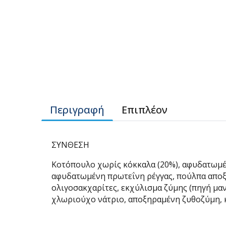
Περιγραφή
Επιπλέον
ΣΥΝΘΕΣΗ
Kοτόπουλο χωρίς κόκκαλα (20%), αφυδατωμέν
αφυδατωμένη πρωτεΐνη ρέγγας, πούλπα αποξη
ολιγοσακχαρίτες, εκχύλισμα ζύμης (πηγή μα
χλωριούχο νάτριο, αποξηραμένη ζυθοζύμη, κ