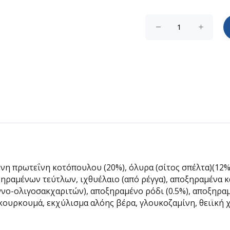
η πρωτεΐνη κοτόπουλου (20%), όλυρα (σίτος σπέλτα)(12%
ραμένων τεύτλων, ιχθυέλαιο (από ρέγγα), αποξηραμένα κα
ννο-ολιγοσακχαριτών), αποξηραμένο ρόδι (0.5%), αποξηραμ
ουρκουμά, εκχύλισμα αλόης βέρα, γλουκοζαμίνη, θειϊκή 