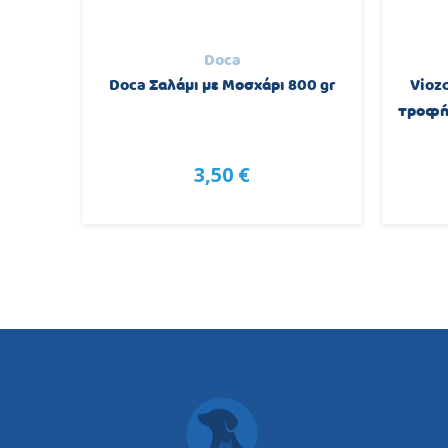
Doca
edium
Doca Σαλάμι με Μοσχάρι 800 gr
Vioz
2Kg
τροφή 
3,50 €