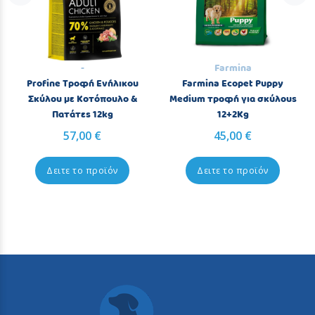
-
Farmina
Profine Τροφή Ενήλικου
Farmina Ecopet Puppy
Σκύλου με Κοτόπουλο &
Medium τροφή για σκύλους
Πατάτες 12kg
12+2Kg
57,00 €
45,00 €
Δειτε το προϊόν
Δειτε το προϊόν