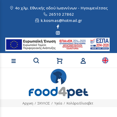
4ο χλμ. Εθνικής οδού Ιωαννίνων - Ηγουμενίτσας
26510 27862
k.kosmas@hotmail.gr
Αναζήτηση προϊόντων
Αρχικη
ΣΚΥΛΟΣ
Υγεία
Κολάρα Ελισαβετ