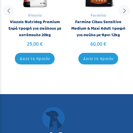
Viozois
Farmina
Viozois Nutridog Premium
Farmina Cibau Sensitive
ξηρά τροφή για σκύλους με
Medium & Maxi Adult τροφή
κοτόπουλο 20kg
για σκύλο με Άρνι 12kg
29,00 €
60,00 €
Δειτε το προϊόν
Δειτε το προϊόν