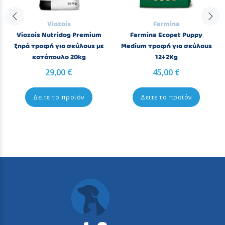
Viozois
Farmina
Viozois Nutridog Premium
Farmina Ecopet Puppy
ξηρά τροφή για σκύλους με
Medium τροφή για σκύλους
κοτόπουλο 20kg
12+2Kg
29,00 €
45,00 €
Δειτε το προϊόν
Δειτε το προϊόν