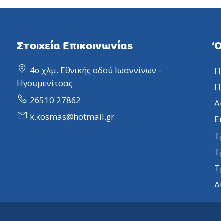
Στοιχεία Επικοινωνίας
Ό
4ο χλμ. Εθνικής οδού Ιωαννίνων -
Π
Ηγουμενίτσας
Π
26510 27862
Α
k.kosmas@hotmail.gr
Ε
Τ
Τ
Τ
Δ