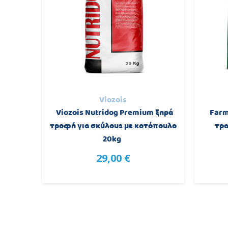
Viozois
ύλου με
Viozois Nutridog Premium ξηρά
Farm
2kg
τροφή για σκύλους με κοτόπουλο
τρο
20kg
29,00 €