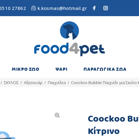
6510 27862
k.kosmas@hotmail.gr
ΜΙΚΡΟ ΖΩΟ
ΨΑΡΙ
ΠΑΡΑΓΩΓΙΚΑ ΖΩΑ
ΣΚΥΛΟΣ
Αξεσουάρ
Παιχνίδια
Coockoo Bubble Παιχνίδι για Σκύλο 
Coockoo Bub
Κίτρινο