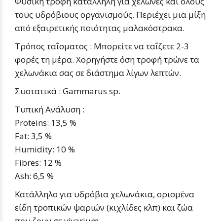
Φυσική τροφή
κατάλληλη για
χελώνες
και όλους
τους υδρόβιους οργανισμούς. Περιέχει μια μίξη
από εξαιρετικής ποιότητας μαλακόστρακα.
Τρόπος ταΐσματος :
Μπορείτε να ταΐζετε 2-3
φορές τη μέρα. Χορηγήστε όση τροφή τρώνε τα
χελωνάκια σας σε διάστημα λίγων λεπτών.
Συστατικά :
Gammarus sp.
Τυπική Ανάλυση :
Proteins:
13,5 %
Fat:
3,5 %
Humidity:
10 %
Fibres:
12 %
Ash:
6,5 %
Κατάλληλο για υδρόβια χελωνάκια, ορισμένα
είδη τροπικών ψαριών (κιχλίδες κλπ) και ζώα
που ζουν σε vivarium.