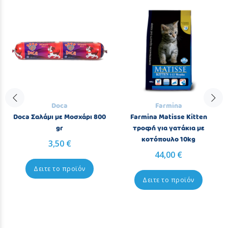
Doca
Farmina
Doca Σαλάμι με Μοσχάρι 800
Farmina Matisse Kitten
gr
τροφή για γατάκια με
κοτόπουλο 10kg
3,50 €
44,00 €
Δειτε το προϊόν
Δειτε το προϊόν