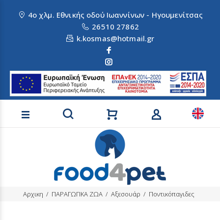
4ο χλμ. Εθνικής οδού Ιωαννίνων - Ηγουμενίτσας
26510 27862
k.kosmas@hotmail.gr
Αναζήτηση προϊόντων
Αρχικη
ΠΑΡΑΓΩΓΙΚΑ ΖΩΑ
Αξεσουάρ
Ποντικόπαγιδες