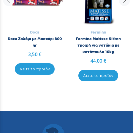
Doca
Farmina
Doca Σαλάμι με Μοσχάρι 800
Farmina Matisse Kitten
gr
τροφή για γατάκια με
κοτόπουλο 10kg
3,50 €
44,00 €
Δειτε το προϊόν
Δειτε το προϊόν