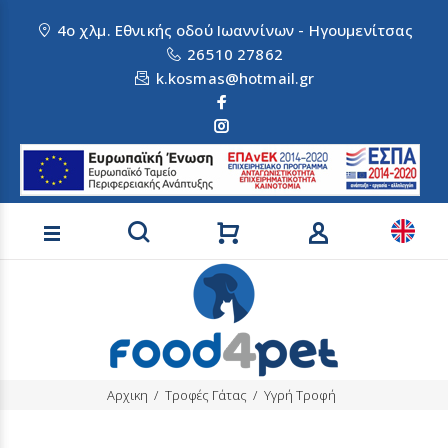
4ο χλμ. Εθνικής οδού Ιωαννίνων - Ηγουμενίτσας
26510 27862
k.kosmas@hotmail.gr
Αναζήτηση προϊόντων
Αρχικη
Τροφές Γάτας
Υγρή Τροφή