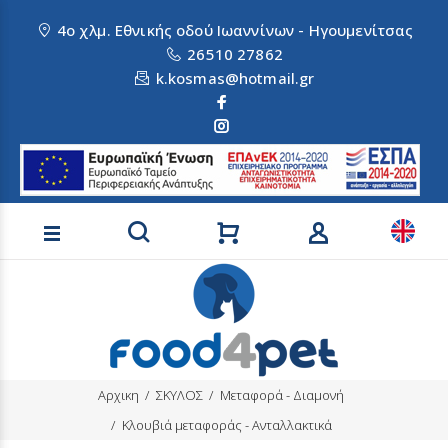
4ο χλμ. Εθνικής οδού Ιωαννίνων - Ηγουμενίτσας
26510 27862
k.kosmas@hotmail.gr
Αναζήτηση προϊόντων
Αρχικη
ΣΚΥΛΟΣ
Μεταφορά - Διαμονή
Κλουβιά μεταφοράς - Ανταλλακτικά