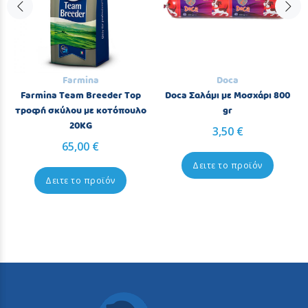
Farmina
Doca
Farmina Team Breeder Top
Doca Σαλάμι με Μοσχάρι 800
τροφή σκύλου με κοτόπουλο
gr
20KG
3,50 €
65,00 €
Δειτε το προϊόν
Δειτε το προϊόν