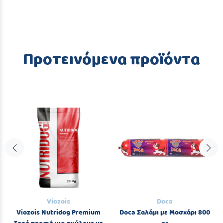
Προτεινόμενα προϊόντα
Viozois
Doca
Viozois Nutridog Premium
Doca Σαλάμι με Μοσχάρι 800