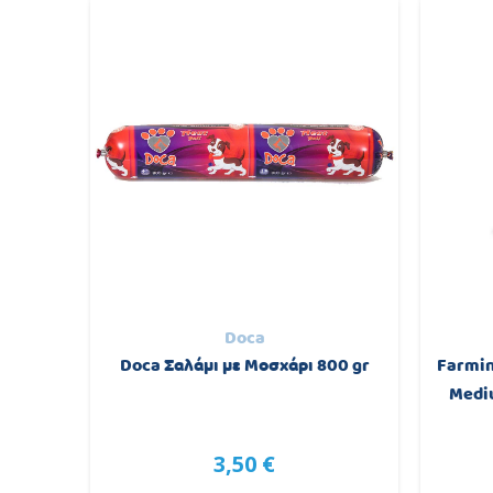
Doca
ροφή για
Doca Σαλάμι με Μοσχάρι 800 gr
Farmin
.5kg
Medi
3,50 €