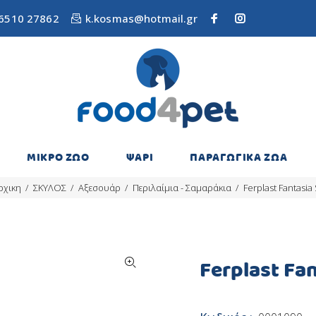
6510 27862
k.kosmas@hotmail.gr
ΜΙΚΡΟ ΖΩΟ
ΨΑΡΙ
ΠΑΡΑΓΩΓΙΚΑ ΖΩΑ
ρχικη
ΣΚΥΛΟΣ
Αξεσουάρ
Περιλαίμια - Σαμαράκια
Ferplast Fantasia 
Ferplast Fan