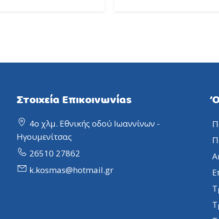
Στοιχεία Επικοινωνίας
Ό
4ο χλμ. Εθνικής οδού Ιωαννίνων -
Π
Ηγουμενίτσας
Π
26510 27862
Α
k.kosmas@hotmail.gr
Ε
Τ
Τ