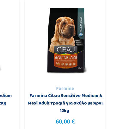
Farmina
edium
Farmina Cibau Sensitive Medium &
Profi
2Kg
Maxi Adult τροφή για σκύλο με Άρνι
Κο
12kg
60,00 €