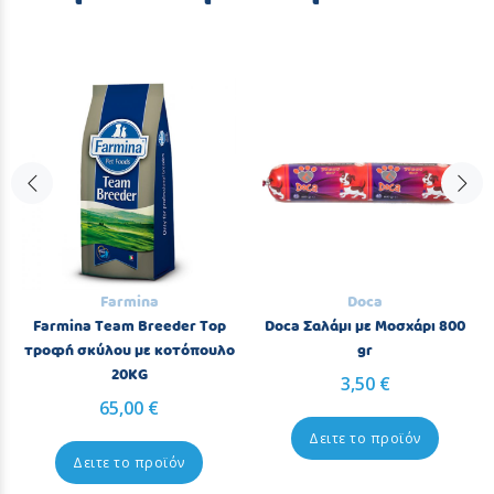
Farmina
Doca
Farmina Team Breeder Top
Doca Σαλάμι με Μοσχάρι 800
τροφή σκύλου με κοτόπουλο
gr
20KG
3,50 €
65,00 €
Δειτε το προϊόν
Δειτε το προϊόν