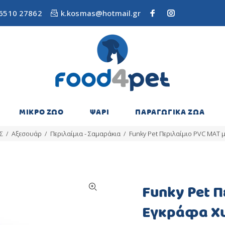
6510 27862
k.kosmas@hotmail.gr
ΜΙΚΡΟ ΖΩΟ
ΨΑΡΙ
ΠΑΡΑΓΩΓΙΚΑ ΖΩΑ
Σ
Αξεσουάρ
Περιλαίμια - Σαμαράκια
Funky Pet Περιλαίμιο PVC ΜΑΤ 
Funky Pet Π
Εγκράφα Χ