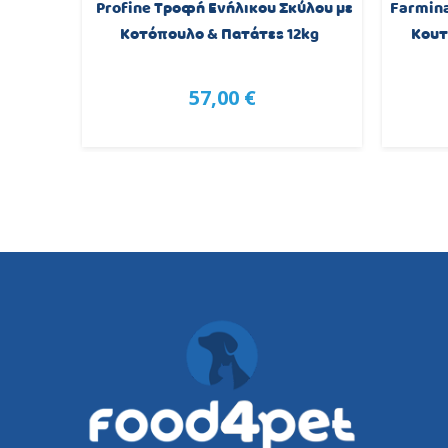
n Adult
Profine Τροφή Ενήλικου Σκύλου με
Farmina
12Kg
Κοτόπουλο & Πατάτες 12kg
Κουτ
57,00 €