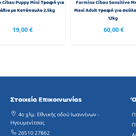
 Cibau Puppy Mini Τροφή για
Farmina Cibau Sensitive M
άβια με Κοτόπουλο 2.5kg
Maxi Adult τροφή για σκύλο
12kg
19,00 €
60,00 €
Στοιχεία Επικοινωνίας
Ό
4ο χλμ. Εθνικής οδού Ιωαννίνων -
Π
Ηγουμενίτσας
Π
26510 27862
Α