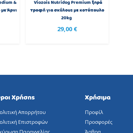
edium &
Viozois Nutridog Premium ξηρά
Far
 με Άρνι
τροφή για σκύλους με κοτόπουλο
τρ
20kg
29,00 €
ροι Χρήσης
Χρήσιμα
ολιτική Απορρήτου
Προφίλ
ολιτική Επιστροφών
Προσφορές
κύρωση Παραγγελίας
Άρθρα