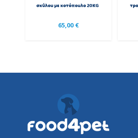
.5kg
σκύλου με κοτόπουλο 20KG
τρο
65,00 €