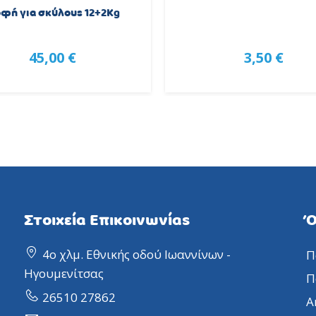
φή για σκύλους 12+2Kg
45,00 €
3,50 €
Στοιχεία Επικοινωνίας
Ό
4ο χλμ. Εθνικής οδού Ιωαννίνων -
Π
Ηγουμενίτσας
Π
26510 27862
Α