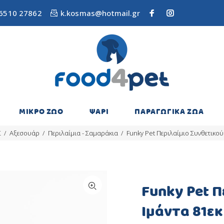
6510 27862
k.kosmas@hotmail.gr
ΜΙΚΡΟ ΖΩΟ
ΨΑΡΙ
ΠΑΡΑΓΩΓΙΚΑ ΖΩΑ
Σ
Αξεσουάρ
Περιλαίμια - Σαμαράκια
Funky Pet Περιλαίμιο Συνθετικού 
Funky Pet Π
Ιμάντα 81εκ