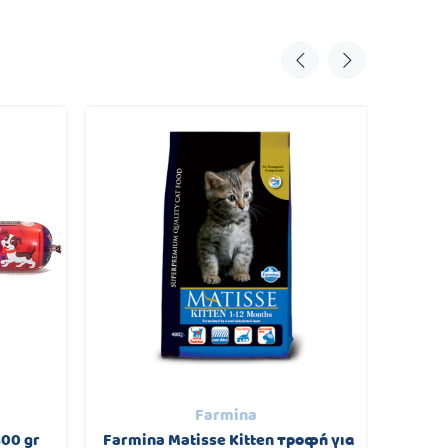
Farmina
800 gr
Farmina Matisse Kitten τροφή για
Vioz