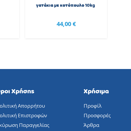
γατάκια με κοτόπουλο 10kg
τροφή
44,00 €
ροι Χρήσης
Χρήσιμα
ολιτική Απορρήτου
Προφίλ
ολιτική Επιστροφών
Προσφορές
κύρωση Παραγγελίας
Άρθρα