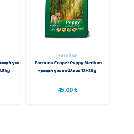
Farmina
ροφή για
Farmina Ecopet Puppy Medium
Farmi
2.5kg
τροφή για σκύλους 12+2Kg
σκύ
45,00 €