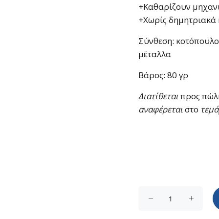
+Καθαρίζουν μηχανι
+Χωρίς δημητριακά 
Σύνθεση
: κοτόπουλο
μέταλλα
Βάρος: 80 γρ
Διατίθεται
προς πώλη
αναφέρεται
στο
τεμά