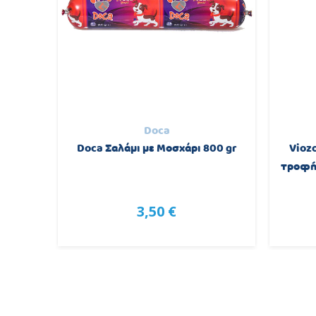
Doca
οφή για
Doca Σαλάμι με Μοσχάρι 800 gr
Vioz
0kg
τροφή 
3,50 €