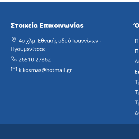
Στοιχεία Επικοινωνίας
Ό
4ο χλμ. Εθνικής οδού Ιωαννίνων -
Π
Ηγουμενίτσας
Π
26510 27862
Α
k.kosmas@hotmail.gr
Ε
Τ
Τ
Τ
Δ