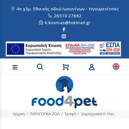
4ο χλμ. Εθνικής οδού Ιωαννίνων - Ηγουμενίτσας
26510 27862
k.kosmas@hotmail.gr
Αναζήτηση προϊόντων
Αρχικη
ΠΑΡΑΓΩΓΙΚΑ ΖΩΑ
Τροφή
Δημητριακά Α' Υλες