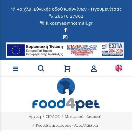
4ο χλμ. Εθνικής οδού Ιωαννίνων - Ηγουμενίτσας
26510 27862
k.kosmas@hotmail.gr
Αναζήτηση προϊόντων
Αρχικη
ΣΚΥΛΟΣ
Μεταφορά - Διαμονή
Κλουβιά μεταφοράς - Ανταλλακτικά