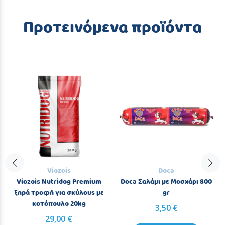
Προτεινόμενα προϊόντα
Viozois
Doca
Viozois Nutridog Premium
Doca Σαλάμι με Μοσχάρι 800
ξηρά τροφή για σκύλους με
gr
κοτόπουλο 20kg
3,50 €
29,00 €