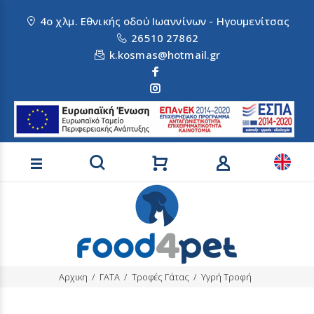
4ο χλμ. Εθνικής οδού Ιωαννίνων - Ηγουμενίτσας
26510 27862
k.kosmas@hotmail.gr
Αναζήτηση προϊόντων
Αρχικη
ΓΑΤΑ
Τροφές Γάτας
Υγρή Τροφή