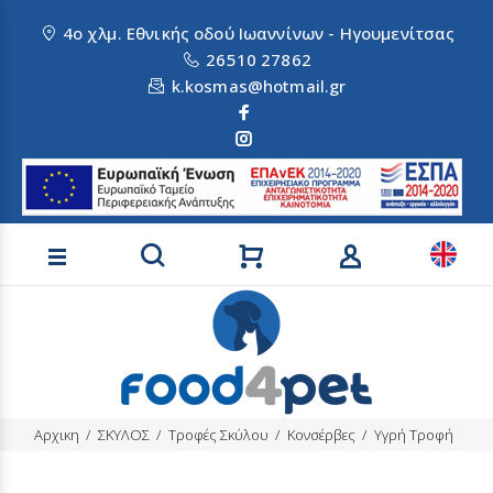
4ο χλμ. Εθνικής οδού Ιωαννίνων - Ηγουμενίτσας
26510 27862
k.kosmas@hotmail.gr
Αναζήτηση προϊόντων
Αρχικη
ΣΚΥΛΟΣ
Τροφές Σκύλου
Κονσέρβες
Υγρή Τροφή