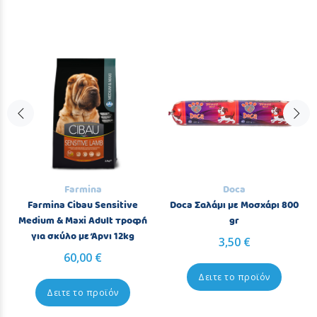
Farmina
Doca
Farmina Cibau Sensitive
Doca Σαλάμι με Μοσχάρι 800
Medium & Maxi Adult τροφή
gr
για σκύλο με Άρνι 12kg
3,50 €
60,00 €
Δειτε το προϊόν
Δειτε το προϊόν