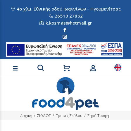
4ο χλμ. Εθνικής οδού Ιωαννίνων - Ηγουμενίτσας
26510 27862
k.kosmas@hotmail.gr
Αναζήτηση προϊόντων
Αρχικη
ΣΚΥΛΟΣ
Τροφές Σκύλου
Ξηρά Τροφή