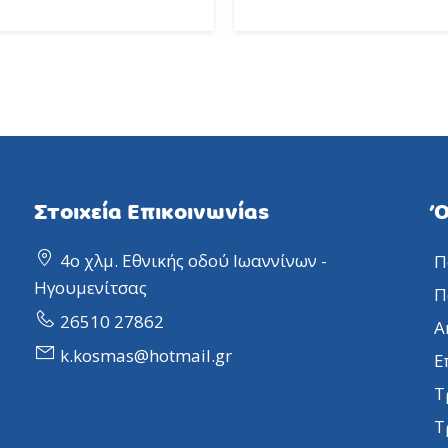
Στοιχεία Επικοινωνίας
Ό
4ο χλμ. Εθνικής οδού Ιωαννίνων -
Π
Ηγουμενίτσας
Π
26510 27862
Α
k.kosmas@hotmail.gr
Ε
Τ
Τ