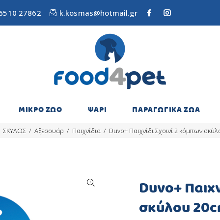
6510 27862
k.kosmas@hotmail.gr
ΜΙΚΡΟ ΖΩΟ
ΨΑΡΙ
ΠΑΡΑΓΩΓΙΚΑ ΖΩΑ
ΣΚΥΛΟΣ
Αξεσουάρ
Παιχνίδια
Duvo+ Παιχνίδι Σχοινί 2 κόμπων σκύ
Duvo+ Παιχν
σκύλου 20