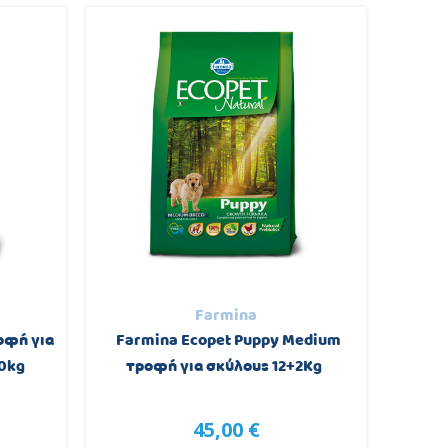
Farmina
οφή για
Farmina Ecopet Puppy Medium
Farmi
10kg
τροφή για σκύλους 12+2Kg
Maxi A
45,00 €