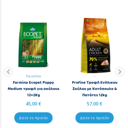
Farmina
-
Farmina Ecopet Puppy
Profine Τροφή Ενήλικου
Medium τροφή για σκύλους
Σκύλου με Κοτόπουλο &
12+2Kg
Πατάτες 12kg
45,00 €
57,00 €
Δειτε το προϊόν
Δειτε το προϊόν