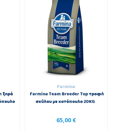
Farmina
m ξηρά
Farmina Team Breeder Top τροφή
Profi
τόπουλο
σκύλου με κοτόπουλο 20KG
Κο
65,00 €