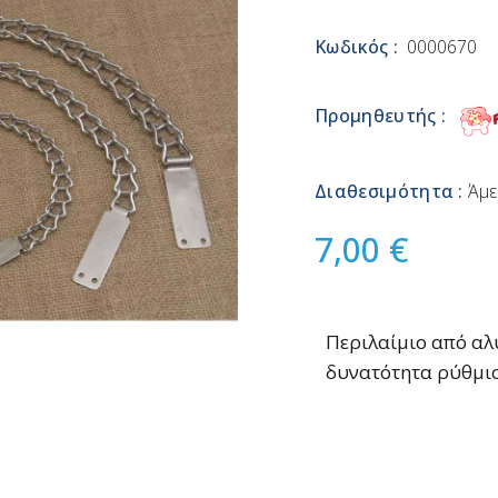
Κωδικός :
0000670
Προμηθευτής :
Διαθεσιμότητα :
Άμε
7,00 €
Περιλαίμιο από αλυ
δυνατότητα ρύθμισ