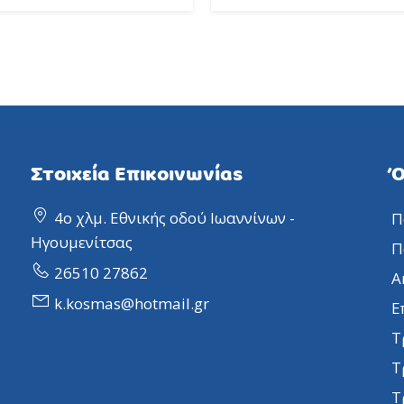
Στοιχεία Επικοινωνίας
Ό
4ο χλμ. Εθνικής οδού Ιωαννίνων -
Π
Ηγουμενίτσας
Π
26510 27862
Α
k.kosmas@hotmail.gr
Ε
Τ
Τ
Τ