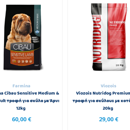
Farmina
Viozois
a Cibau Sensitive Medium &
Viozois Nutridog Premiu
ult τροφή για σκύλο με Άρνι
τροφή για σκύλους με κο
12kg
20kg
60,00 €
29,00 €