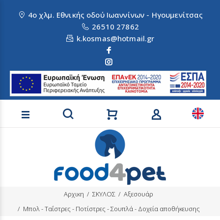
4ο χλμ. Εθνικής οδού Ιωαννίνων - Ηγουμενίτσας
26510 27862
k.kosmas@hotmail.gr
Αναζήτηση προϊόντων
Αρχικη
ΣΚΥΛΟΣ
Αξεσουάρ
Μπολ - Ταΐστρες - Ποτίστρες - Σουπλά - Δοχεία αποθήκευσης