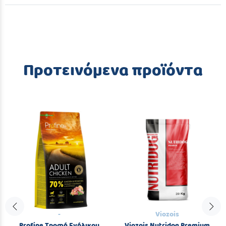
Προτεινόμενα προϊόντα
-
Viozois
Profine Τροφή Ενήλικου
Viozois Nutridog Premium