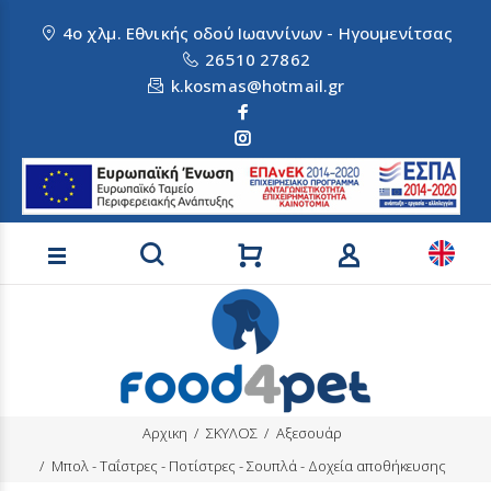
4ο χλμ. Εθνικής οδού Ιωαννίνων - Ηγουμενίτσας
26510 27862
k.kosmas@hotmail.gr
Αναζήτηση προϊόντων
Αρχικη
ΣΚΥΛΟΣ
Αξεσουάρ
Μπολ - Ταΐστρες - Ποτίστρες - Σουπλά - Δοχεία αποθήκευσης