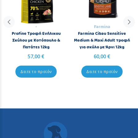
-
Farmina
Profine Τροφή Ενήλικου
Farmina Cibau Sensitive
Σκύλου με Κοτόπουλο &
Medium & Maxi Adult τροφή
Πατάτες 12kg
για σκύλο με Άρνι 12kg
57,00 €
60,00 €
Δειτε το προϊόν
Δειτε το προϊόν