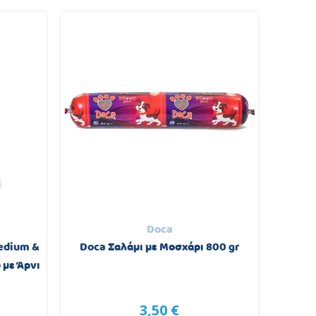
Doca
edium &
Doca Σαλάμι με Μοσχάρι 800 gr
Farmi
 με Άρνι
γατ
3,50 €