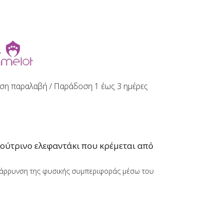
ση παραλαβή / Παράδoση 1 έως 3 ημέρες
λούτρινο ελεφαντάκι που κρέμεται από
νθάρρυνση της φυσικής συμπεριφοράς μέσω του