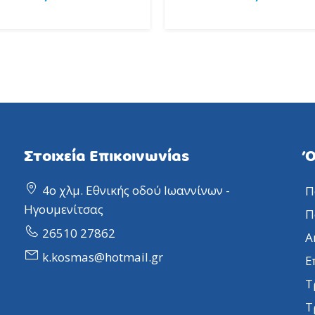
Στοιχεία Επικοινωνίας
Ό
4ο χλμ. Εθνικής οδού Ιωαννίνων -
Π
Ηγουμενίτσας
Π
26510 27862
Α
k.kosmas@hotmail.gr
Ε
Τ
Τ