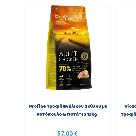
-
edium
Profine Τροφή Ενήλικου Σκύλου με
Vioz
2Kg
Κοτόπουλο & Πατάτες 12kg
τροφή 
57,00 €