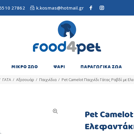
6510 27862
k.kosmas@hotmail.gr
ΜΙΚΡΟ ΖΩΟ
ΨΑΡΙ
ΠΑΡΑΓΩΓΙΚΑ ΖΩΑ
ΓΑΤΑ
Αξεσουάρ
Παιχνίδια
Pet Camelot Παιχνίδι Γάτας Ραβδί με Ελ
Pet Camelot
Ελεφαντάκ