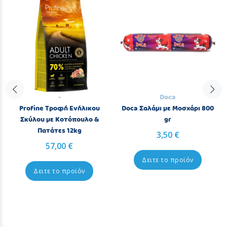
-
Doca
Profine Τροφή Ενήλικου
Doca Σαλάμι με Μοσχάρι 800
Σκύλου με Κοτόπουλο &
gr
Πατάτες 12kg
3,50 €
57,00 €
Δειτε το προϊόν
Δειτε το προϊόν