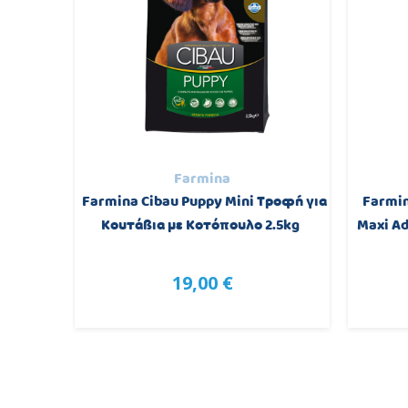
Farmina
ύλου με
Farmina Cibau Puppy Mini Τροφή για
Farmin
2kg
Κουτάβια με Κοτόπουλο 2.5kg
Maxi Ad
19,00 €