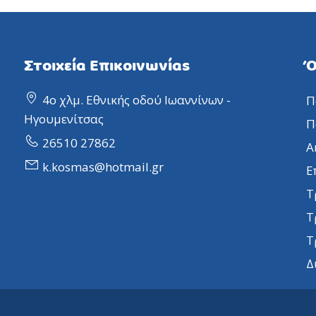
Στοιχεία Επικοινωνίας
Ό
4ο χλμ. Εθνικής οδού Ιωαννίνων -
Π
Ηγουμενίτσας
Π
26510 27862
Α
k.kosmas@hotmail.gr
Ε
Τ
Τ
Τ
Δ