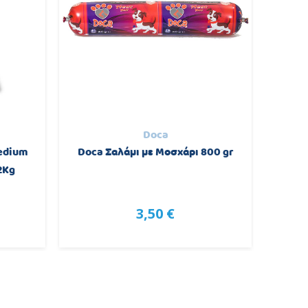
Doca
edium
Doca Σαλάμι με Μοσχάρι 800 gr
Farmi
2Kg
σκύ
3,50 €