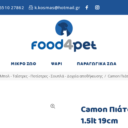
6510 27862
k.kosmas@hotmail.gr
ΜΙΚΡΟ ΖΩΟ
ΨΑΡΙ
ΠΑΡΑΓΩΓΙΚΑ ΖΩΑ
Μπολ - Ταΐστρες - Ποτίστρες - Σουπλά - Δοχεία αποθήκευσης
Camon Πιάτ
Camon Πιάτ
1.5lt 19cm