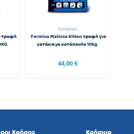
Farmina
p τροφή
Farmina Matisse Kitten τροφή για
Profi
0KG
γατάκια με κοτόπουλο 10kg
Κο
44,00 €
ροι Χρήσης
Χρήσιμα