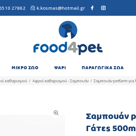
6510 27862
k.kosmas@hotmail.gr
ΜΙΚΡΟ ΖΩΟ
ΨΑΡΙ
ΠΑΡΑΓΩΓΙΚΑ ΖΩΑ
ροί καθαρισμού
Αφροί καθαρισμού - Σαμπουάν
Σαμπουάν petfarm για 
Σαμπουάν pe
Γάτες 500m